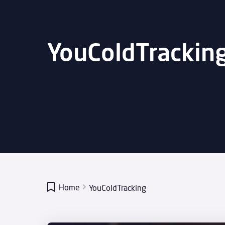
YouColdTrackin

Home
YouColdTracking