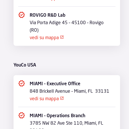
o
p
e
n
ROVIGO R&D Lab
in
Via Porta Adige 45 – 45100 – Rovigo
n
e
(RO)
w
ic
vedi su mappa
o
o
n
p
e
n
in
n
YouCo USA
e
w
ic
o
n
MIAMI – Executive Office
848 Brickell Avenue – Miami, FL 33131
vedi su mappa
o
p
e
n
MIAMI – Operations Branch
in
3785 NW 82 Ave Ste 110, Miami, FL
n
e