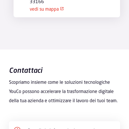
33166
w
ic
vedi su mappa
o
o
n
p
e
n
in
n
e
w
ic
o
n
Contattaci
Scopriamo insieme come le soluzioni tecnologiche
YouCo possono accelerare la trasformazione digitale
della tua azienda e ottimizzare il lavoro dei tuoi team.