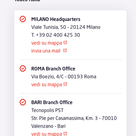
MILANO Headquarters
Viale Tunisia, 50 – 20124 Milano
T. +39 02 400 425 30
vedi su mappa
o
invia una mail
p
o
e
p
n
e
in
n
ROMA Branch Office
n
in
e
Via Boezio, 4/C – 00193 Roma
n
w
e
ic
vedi su mappa
w
o
o
ic
n
p
o
e
n
n
BARI Branch Office
in
Tecnopolis PST
n
e
Str. P.le per Casamassima, Km. 3 – 70010
w
ic
Valenzano – Bari
o
n
vedi su mappa