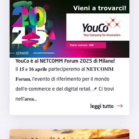
YouCo è al NETCOMM Forum 2025 di Milano!
Il 𝟏𝟓 𝐞 𝟏𝟔 𝐚𝐩𝐫𝐢𝐥𝐞 parteciperemo al 𝐍𝐄𝐓𝐂𝐎𝐌𝐌
𝐅𝐨𝐫𝐮𝐦, l’evento di riferimento per il mondo
dell’e-commerce e del digital retail. 📌 Ci trovi
nell’𝐚𝐫𝐞𝐚...
leggi tutto