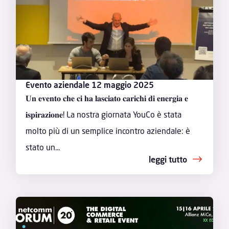
Evento aziendale 12 maggio 2025
𝐔𝐧 𝐞𝐯𝐞𝐧𝐭𝐨 𝐜𝐡𝐞 𝐜𝐢 𝐡𝐚 𝐥𝐚𝐬𝐜𝐢𝐚𝐭𝐨 𝐜𝐚𝐫𝐢𝐜𝐡𝐢 𝐝𝐢 𝐞𝐧𝐞𝐫𝐠𝐢𝐚 𝐞
𝐢𝐬𝐩𝐢𝐫𝐚𝐳𝐢𝐨𝐧𝐞! La nostra giornata YouCo è stata
molto più di un semplice incontro aziendale: è
stato un...
leggi tutto