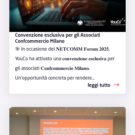
Convenzione esclusiva per gli Associati
Confcommercio Milano
🎯 In occasione del 𝐍𝐄𝐓𝐂𝐎𝐌𝐌 𝐅𝐨𝐫𝐮𝐦 𝟐𝟎𝟐𝟓,
YouCo ha attivato una 𝐜𝐨𝐧𝐯𝐞𝐧𝐳𝐢𝐨𝐧𝐞 𝐞𝐬𝐜𝐥𝐮𝐬𝐢𝐯𝐚 per
gli associati 𝐂𝐨𝐧𝐟𝐜𝐨𝐦𝐦𝐞𝐫𝐜𝐢𝐨 𝐌𝐢𝐥𝐚𝐧𝐨.
Un’opportunità concreta per rendere...
leggi tutto