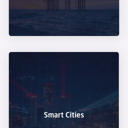
L’esperienza accumulata da
YouCo
permette
Scopri di più
numerosi progetti già sviluppati.
applicabilità in ambito Smart Cities
, con
Smart Cities
Design,
trova oggi piena convergenza e
Transformation e User Experience