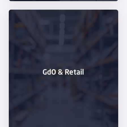
Scopri di più
e palinsesti coinvolgenti
facenti parte della catena, schermi interattivi
interazioni intelligenti
via app
con i vari attori
GdO & Retail
trasporti in
ambito catena del freddo/fresco
,
la
gestione di processi sensibili
come i
sfumature
IOT
(internet of Things) per
al
trasporto delle merci
, prodotti con
delle attività
legate allo spostamento ed
Soluzioni all’avanguardia per l’
ottimizzazione