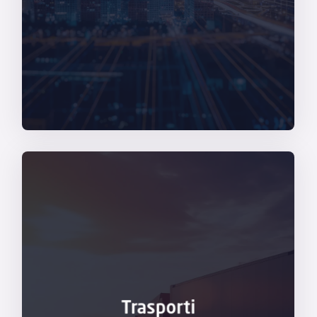
Management, Internet of Things, Digital
System Integration, Enterprise Mobility
L’
esperienza ultradecennale
in ambito
Scopri di più
eccellenza.
Trasporti
è riconosciuta come un partner di assoluta