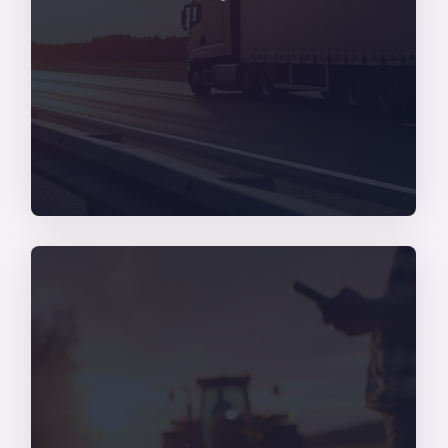
settore Trasporti, nazionale e globale, YouCo
supportare l’evoluzione tecnologica del
e di prodotti e servizi integrati in grado di
Grazie ad un ampio portfolio di best practice
Scopri di più
la sicurezza è una priorità assoluta.