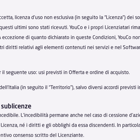
ccetta, licenza d’uso non esclusiva (in seguito la “Licenza”) dei sof
esti ultimi sono stati ricevuti. YouCo e i propri Licenziatari riman
. A eccezione di quanto dichiarato in queste Condizioni, YouCo non
ri diritti relativi agli elementi contenuti nei servizi e nel Softwar
l seguente uso: usi previsti in Offerta e ordine di acquisto.
ll’Italia (in seguito il “Territorio”), salvo diversi accordi previsti i
i sublicenze
edibile. L’incedibilità permane anche nel caso di cessione d’azien
cenza, né i diritti e gli obblighi da essa discendenti. In particola
entivo consenso scritto del Licenziante.