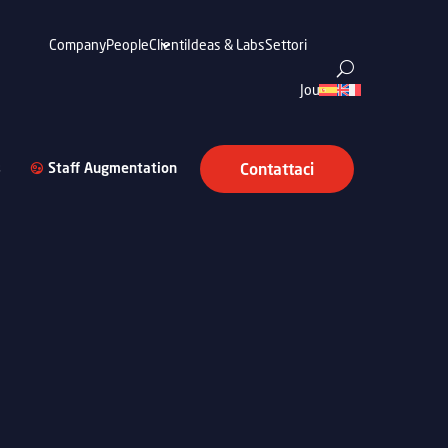
Company
People
Clienti
Ideas & Labs
Settori
Journal
s
Staff Augmentation
Contattaci