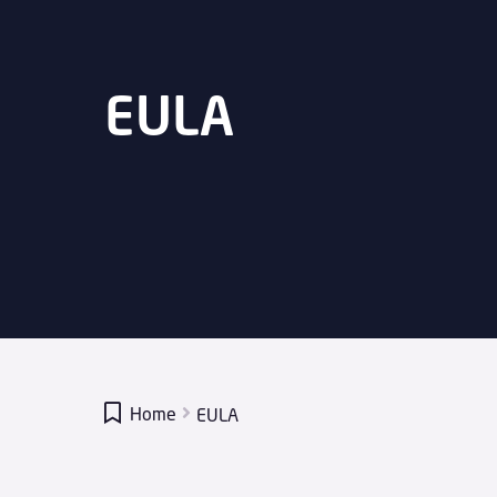
EULA

Home
EULA