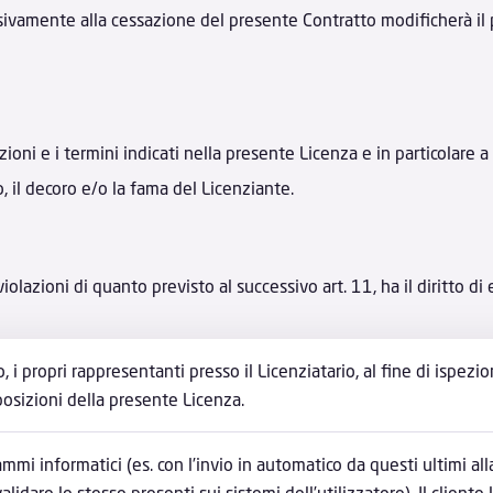
sivamente alla cessazione del presente Contratto modificherà il
ioni e i termini indicati nella presente Licenza e in particolare a u
, il decoro e/o la fama del Licenziante.
violazioni di quanto previsto al successivo art. 11, ha il diritto d
 propri rappresentanti presso il Licenziatario, al fine di ispezio
sposizioni della presente Licenza.
mmi informatici (es. con l’invio in automatico da questi ultimi alla
lidare le stesse presenti sui sistemi dell’utilizzatore). Il client