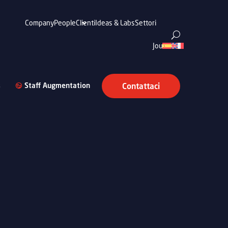
Company
People
Clienti
Ideas & Labs
Settori
Journal
s
Staff Augmentation
Contattaci