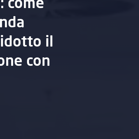
o: come
enda
idotto il
ione con