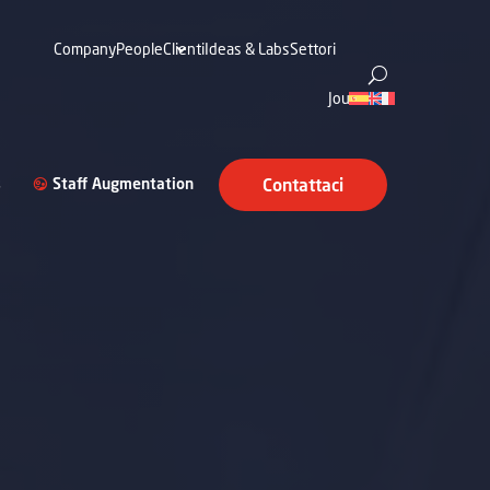
Company
People
Clienti
Ideas & Labs
Settori
Journal
s
Staff Augmentation
Contattaci