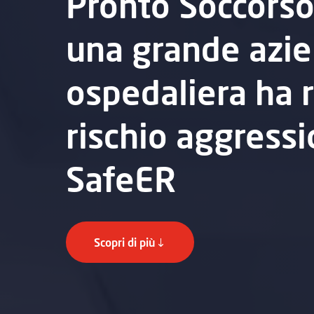
Pronto Soccors
una grande azi
ospedaliera ha r
rischio aggress
SafeER
Scopri di più