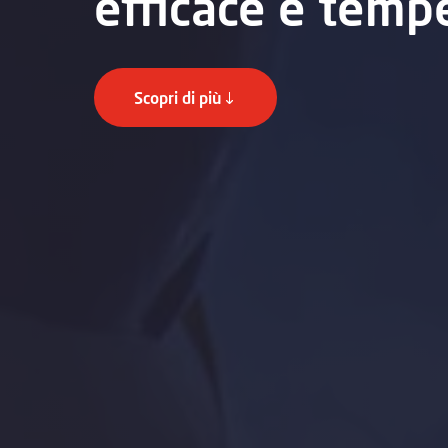
efficace e temp
Scopri di più