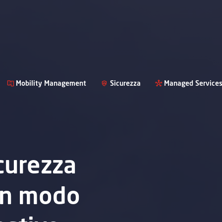
Mobility Management
Sicurezza
Managed Service
curezza
 in modo