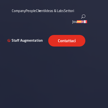
Company
People
Clienti
Ideas & Labs
Settori
Journal
s
Staff Augmentation
Contattaci