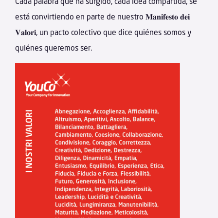
Cada palabra que ha surgido, cada idea compartida, se
está convirtiendo en parte de nuestro 𝐌𝐚𝐧𝐢𝐟𝐞𝐬𝐭𝐨 𝐝𝐞𝐢
𝐕𝐚𝐥𝐨𝐫𝐢, un pacto colectivo que dice quiénes somos y
quiénes queremos ser.