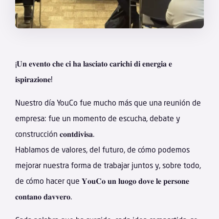
¡𝐔𝐧 𝐞𝐯𝐞𝐧𝐭𝐨 𝐜𝐡𝐞 𝐜𝐢 𝐡𝐚 𝐥𝐚𝐬𝐜𝐢𝐚𝐭𝐨 𝐜𝐚𝐫𝐢𝐜𝐡𝐢 𝐝𝐢 𝐞𝐧𝐞𝐫𝐠𝐢𝐚 𝐞
𝐢𝐬𝐩𝐢𝐫𝐚𝐳𝐢𝐨𝐧𝐞!
Nuestro día YouCo fue mucho más que una reunión de
empresa: fue un momento de escucha, debate y
construcción 𝐜𝐨𝐧𝐭𝐝𝐢𝐯𝐢𝐬𝐚.
Hablamos de valores, del futuro, de cómo podemos
mejorar nuestra forma de trabajar juntos y, sobre todo,
de cómo hacer que 𝐘𝐨𝐮𝐂𝐨 𝐮𝐧 𝐥𝐮𝐨𝐠𝐨 𝐝𝐨𝐯𝐞 𝐥𝐞 𝐩𝐞𝐫𝐬𝐨𝐧𝐞
𝐜𝐨𝐧𝐭𝐚𝐧𝐨 𝐝𝐚𝐯𝐯𝐞𝐫𝐨.