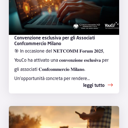
Convenzione esclusiva per gli Associati
Confcommercio Milano
🎯 In occasione del 𝐍𝐄𝐓𝐂𝐎𝐌𝐌 𝐅𝐨𝐫𝐮𝐦 𝟐𝟎𝟐𝟓,
YouCo ha attivato una 𝐜𝐨𝐧𝐯𝐞𝐧𝐳𝐢𝐨𝐧𝐞 𝐞𝐬𝐜𝐥𝐮𝐬𝐢𝐯𝐚 per
gli associati 𝐂𝐨𝐧𝐟𝐜𝐨𝐦𝐦𝐞𝐫𝐜𝐢𝐨 𝐌𝐢𝐥𝐚𝐧𝐨.
Un’opportunità concreta per rendere...
leggi tutto