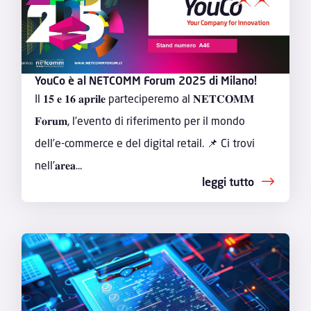
YouCo è al NETCOMM Forum 2025 di Milano!
Il 𝟏𝟓 𝐞 𝟏𝟔 𝐚𝐩𝐫𝐢𝐥𝐞 parteciperemo al 𝐍𝐄𝐓𝐂𝐎𝐌𝐌
𝐅𝐨𝐫𝐮𝐦, l’evento di riferimento per il mondo
dell’e-commerce e del digital retail. 📌 Ci trovi
nell’𝐚𝐫𝐞𝐚...
leggi tutto